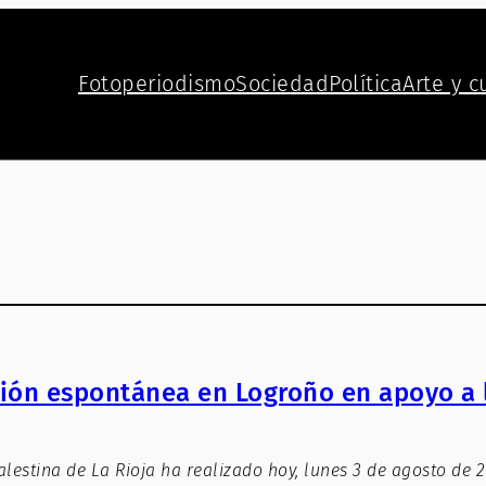
Fotoperiodismo
Sociedad
Política
Arte y c
ión espontánea en Logroño en apoyo a 
estina de La Rioja ha realizado hoy, lunes 3 de agosto de 