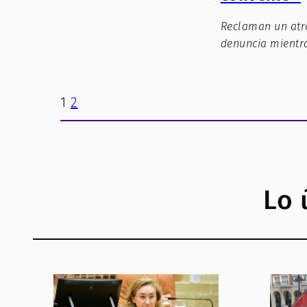
Reclaman un atra
denuncia mientra
1
2
Lo 