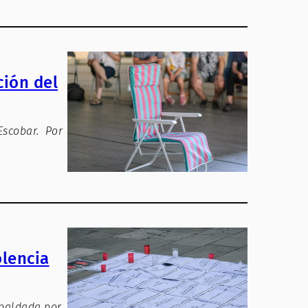
ción del
 Escobar. Por
olencia
spaldada por