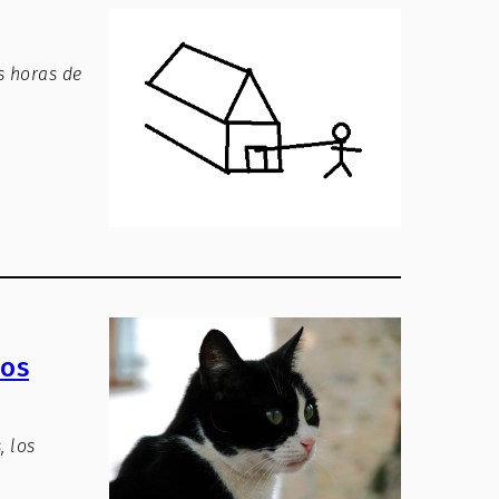
s horas de
tos
, los