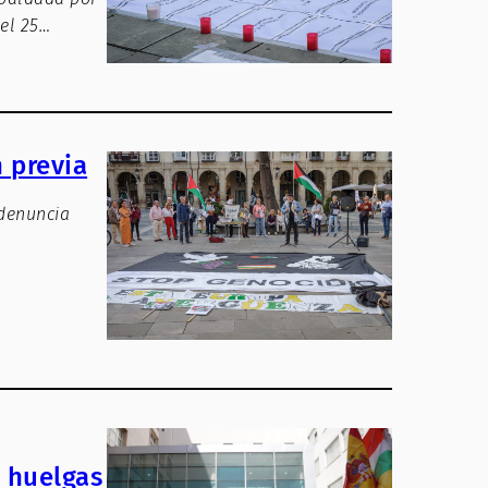
 el 25…
n previa
 denuncia
s huelgas