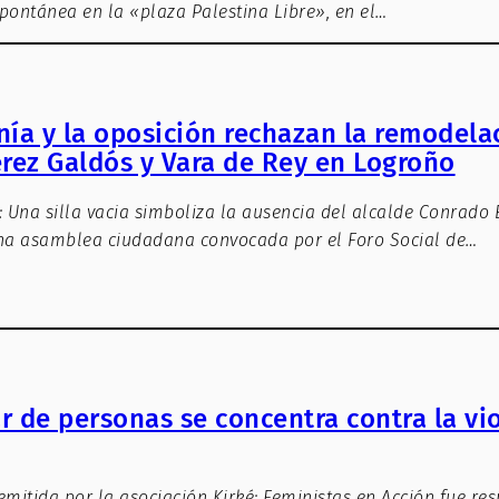
pontánea en la «plaza Palestina Libre», en el…
nía y la oposición rechazan la remodela
érez Galdós y Vara de Rey en Logroño
: Una silla vacia simboliza la ausencia del alcalde Conrado
Una asamblea ciudadana convocada por el Foro Social de…
r de personas se concentra contra la vi
emitida por la asociación Kirké: Feministas en Acción fue re