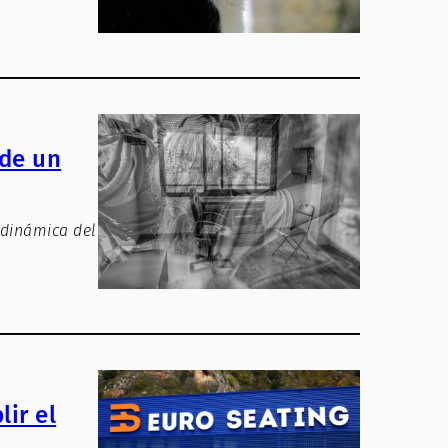
 de un
 dinámica del
ir el