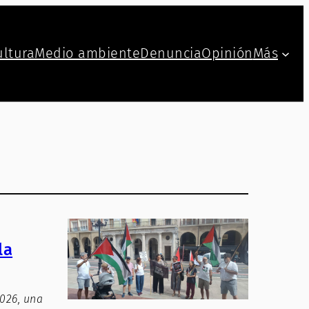
ultura
Medio ambiente
Denuncia
Opinión
Más
la
2026, una