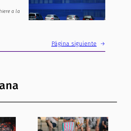
iere a la
Página siguiente
→
jana