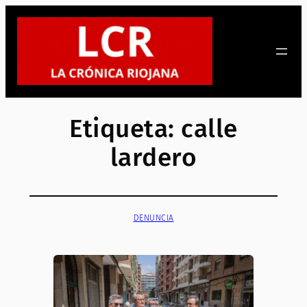
Saltar
al
contenido
Etiqueta:
calle
lardero
DENUNCIA