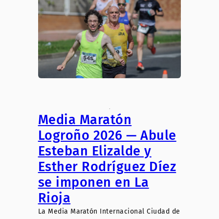
.
Media Maratón
Logroño 2026 — Abule
Esteban Elizalde y
Esther Rodríguez Díez
se imponen en La
Rioja
La Media Maratón Internacional Ciudad de