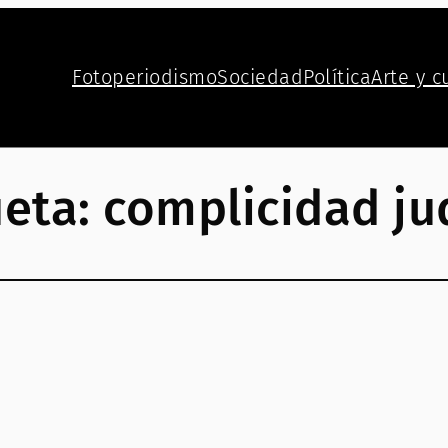
Fotoperiodismo
Sociedad
Política
Arte y c
ueta:
complicidad jud