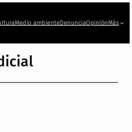
ultura
Medio ambiente
Denuncia
Opinión
Más
icial