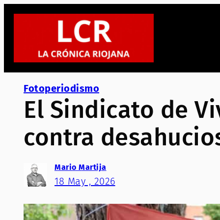
Saltar
al
contenido
Fotoperiodismo
El Sindicato de Vi
contra desahucios
Mario Martija
18 May , 2026