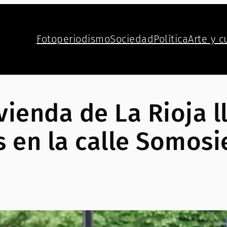
Fotoperiodismo
Sociedad
Política
Arte y c
vienda de La Rioja l
 en la calle Somosi