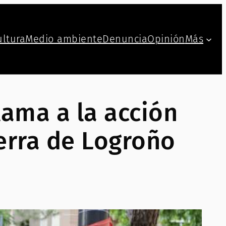
ultura
Medio ambiente
Denuncia
Opinión
Más
lama a la acción
erra de Logroño