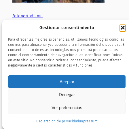
Fotoperiodismo
Gestionar consentimiento
Para ofrecer las mejores experiencias, utilizamos tecnologías como las
cookies para almacenar y/o acceder a la información del dispositivo. El
consentimiento de estas tecnologías nos permitirá procesar datos
como el comportamiento de navegación o las identificaciones únicas
en este sitio. No consentir o retirar el consentimiento, puede afectar
negativamente a ciertas características y funciones.
Aceptar
Deja una respuesta
Denegar
Tu dirección de correo electrónico no será
publicada.
Los campos obligatorios están
Ver preferencias
marcados con
*
Declaración de privacidad
Impressum
Comentario
*