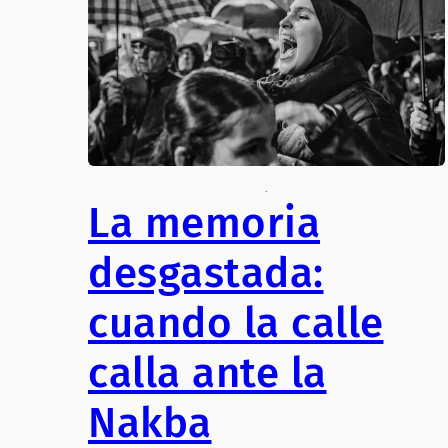
.
La memoria
desgastada:
cuando la calle
calla ante la
Nakba