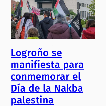
.
Logroño se
manifiesta para
conmemorar el
Día de la Nakba
palestina