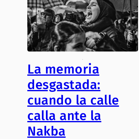
.
La memoria
desgastada:
cuando la calle
calla ante la
Nakba