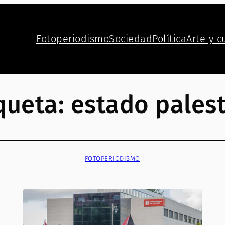
Fotoperiodismo
Sociedad
Política
Arte y c
queta:
estado pales
FOTOPERIODISMO