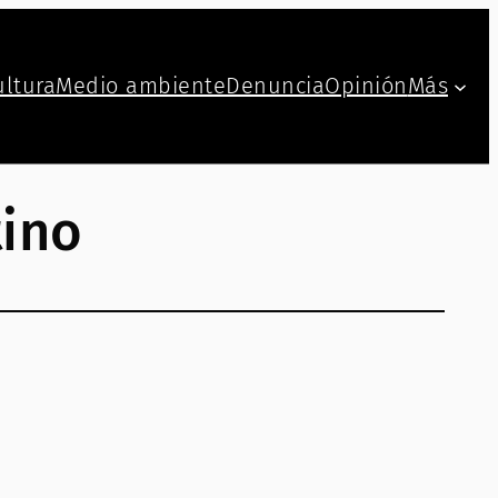
ultura
Medio ambiente
Denuncia
Opinión
Más
tino