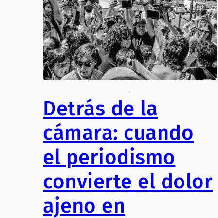
.
Detrás de la
cámara: cuando
el periodismo
convierte el dolor
ajeno en