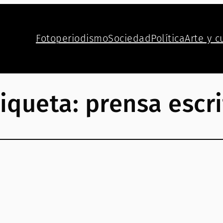
Fotoperiodismo
Sociedad
Política
Arte y c
tiqueta:
prensa escri