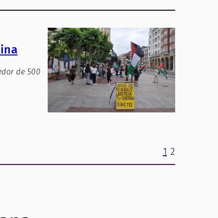
tina
edor de 500
1
2