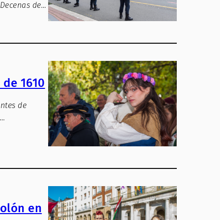
 Decenas de…
 de 1610
ntes de
e…
polón en