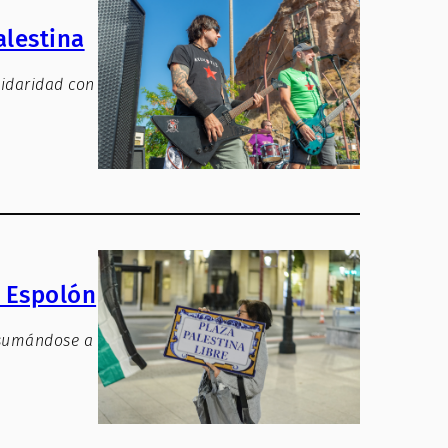
alestina
lidaridad con
l Espolón
 sumándose a