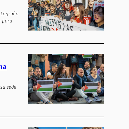
n Logroño
n para
ina
 su sede