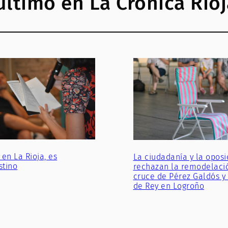
último en La Crónica Rio
 en La Rioja, es
La ciudadanía y la oposi
stino
rechazan la remodelaci
cruce de Pérez Galdós y
de Rey en Logroño