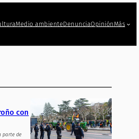
ultura
Medio ambiente
Denuncia
Opinión
Más
groño con
a parte de