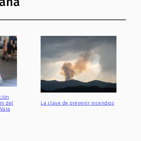
jana
ción
ón del
La clave de prevenir incendios
 Vara