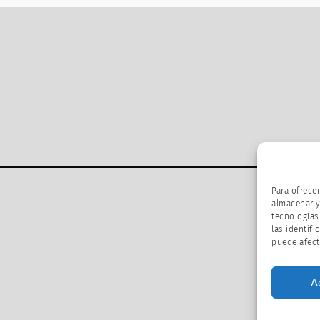
Para ofrece
almacenar y
tecnologías
las identifi
puede afect
A