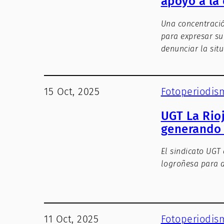
apoyo a la
Una concentració
para expresar su
denunciar la sit
15 Oct, 2025
Fotoperiodis
UGT La Rioj
generando 
El sindicato UGT
logroñesa para d
11 Oct, 2025
Fotoperiodis