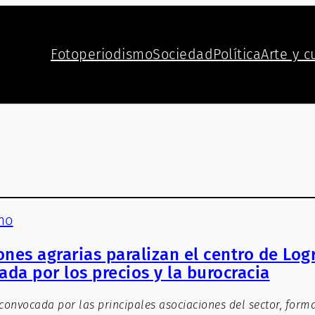
Fotoperiodismo
Sociedad
Política
Arte y c
mo
ones agrarias paralizan el centro de Lo
ada por los precios y la burocracia
 convocada por las principales asociaciones del sector, form