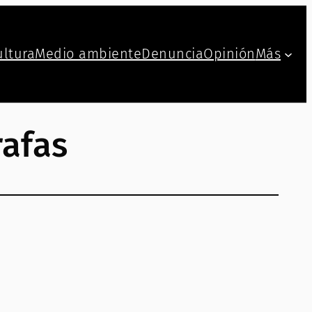
ultura
Medio ambiente
Denuncia
Opinión
Más
rafas