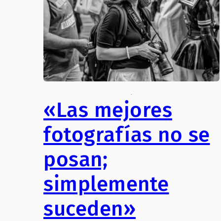
.
«Las mejores
fotografías no se
posan;
simplemente
suceden»