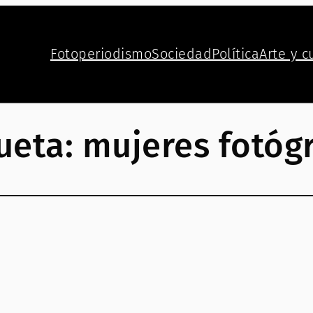
Fotoperiodismo
Sociedad
Política
Arte y c
ueta:
mujeres fotóg