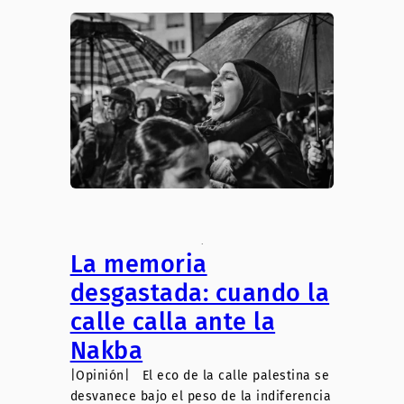
.
La memoria
desgastada: cuando la
calle calla ante la
Nakba
|Opinión| El eco de la calle palestina se
desvanece bajo el peso de la indiferencia