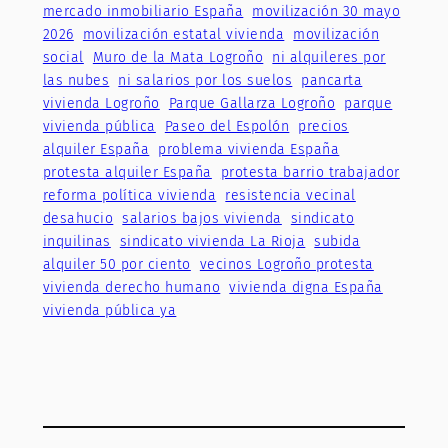
mercado inmobiliario España
movilización 30 mayo
2026
movilización estatal vivienda
movilización
social
Muro de la Mata Logroño
ni alquileres por
las nubes
ni salarios por los suelos
pancarta
vivienda Logroño
Parque Gallarza Logroño
parque
vivienda pública
Paseo del Espolón
precios
alquiler España
problema vivienda España
protesta alquiler España
protesta barrio trabajador
reforma política vivienda
resistencia vecinal
desahucio
salarios bajos vivienda
sindicato
inquilinas
sindicato vivienda La Rioja
subida
alquiler 50 por ciento
vecinos Logroño protesta
vivienda derecho humano
vivienda digna España
vivienda pública ya