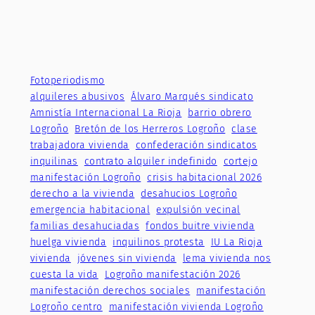
Fotoperiodismo
alquileres abusivos
Álvaro Marqués sindicato
Amnistía Internacional La Rioja
barrio obrero
Logroño
Bretón de los Herreros Logroño
clase
trabajadora vivienda
confederación sindicatos
inquilinas
contrato alquiler indefinido
cortejo
manifestación Logroño
crisis habitacional 2026
derecho a la vivienda
desahucios Logroño
emergencia habitacional
expulsión vecinal
familias desahuciadas
fondos buitre vivienda
huelga vivienda
inquilinos protesta
IU La Rioja
vivienda
jóvenes sin vivienda
lema vivienda nos
cuesta la vida
Logroño manifestación 2026
manifestación derechos sociales
manifestación
Logroño centro
manifestación vivienda Logroño